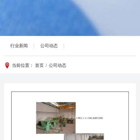
行业新闻
公司动态
当前位置：
首页
/
公司动态