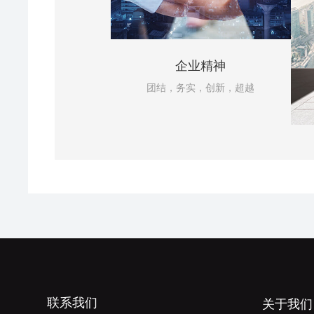
企业精神
团结，务实，创新，超越
联系我们
关于我们