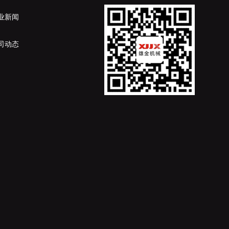
业新闻
司动态