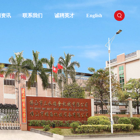
闻资讯
联系我们
诚聘英才
English