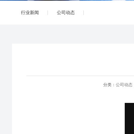
行业新闻
公司动态
分类：
公司动态