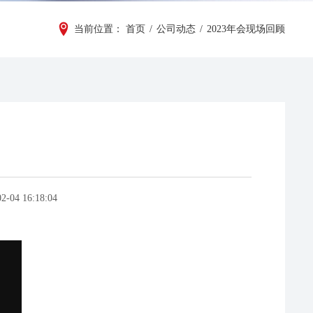
当前位置：
首页
/
公司动态
/
2023年会现场回顾
02-04 16:18:04